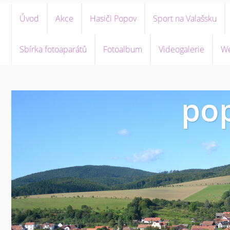
Úvod
Akce
Hasiči Popov
Sport na Valašsku
Sbírka fotoaparátů
Fotoalbum
Videogalerie
We
pop