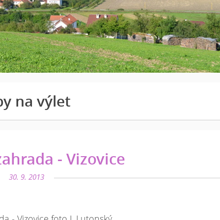
py na výlet
ahrada - Vizovice
30. 9. 2013
 - Vizovice foto J. Lutonský.