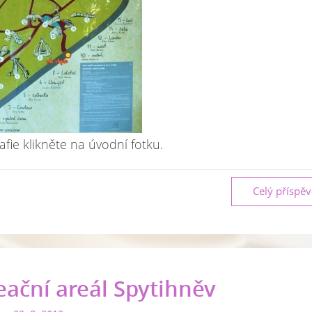
afie klikněte na úvodní fotku.
Celý příspě
eační areál Spytihněv