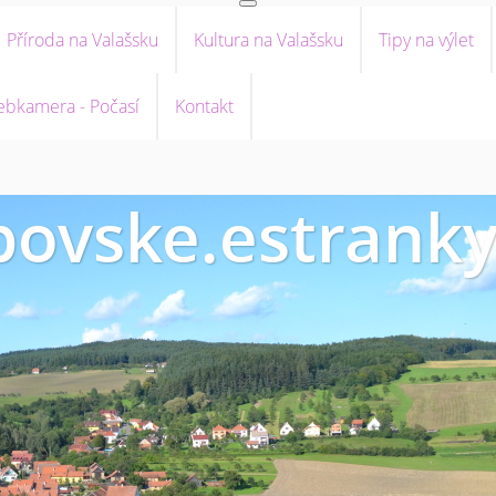
Příroda na Valašsku
Kultura na Valašsku
Tipy na výlet
bkamera - Počasí
Kontakt
ovske.estranky