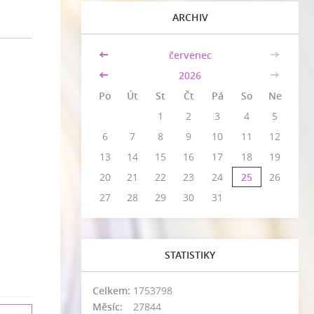
ARCHIV
<<
červenec
>>
<<
2026
>>
Po
Út
St
Čt
Pá
So
Ne
1
2
3
4
5
6
7
8
9
10
11
12
13
14
15
16
17
18
19
20
21
22
23
24
25
26
27
28
29
30
31
STATISTIKY
Celkem:
1753798
Měsíc:
27844