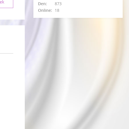
vek
Den:
873
Online:
18