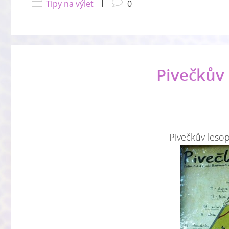
Tipy na výlet
|
0
Pivečkův 
Pivečkův lesopa