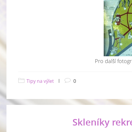
Pro další fotogr
Tipy na výlet
|
0
Skleníky rekr