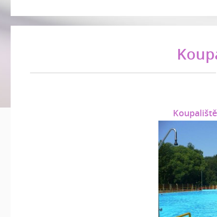
Koupa
Koupališt