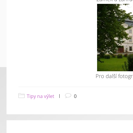
Pro další fotogr
Tipy na výlet
|
0