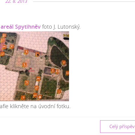
22. 8. 2013
 areál Spytihněv
foto J. Lutonský.
afie klikněte na úvodní fotku.
Celý příspě