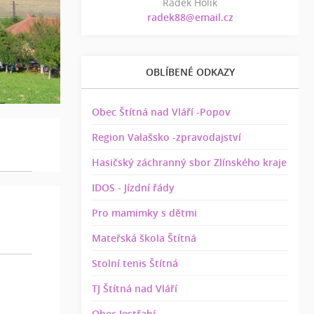
Radek Holík
radek88@email.cz
OBLÍBENÉ ODKAZY
Obec Štítná nad Vláří -Popov
Region Valašsko -zpravodajství
Hasičský záchranný sbor Zlínského kraje
IDOS - Jízdní řády
Pro mamimky s dětmi
Mateřská škola Štítná
Stolní tenis Štítná
TJ Štítná nad Vláří
Obec Jestřabí