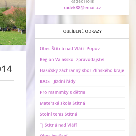
Radek Holík
radek88@email.cz
OBLÍBENÉ ODKAZY
Obec Štítná nad Vláří -Popov
Region Valašsko -zpravodajství
014
Hasičský záchranný sbor Zlínského kraje
IDOS - Jízdní řády
Pro mamimky s dětmi
Mateřská škola Štítná
Stolní tenis Štítná
TJ Štítná nad Vláří
Obec Jestřabí