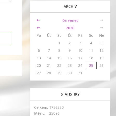
ARCHIV
<<
červenec
>>
<<
2026
>>
Po
Út
St
Čt
Pá
So
Ne
1
2
3
4
5
6
7
8
9
10
11
12
13
14
15
16
17
18
19
20
21
22
23
24
25
26
27
28
29
30
31
STATISTIKY
Celkem:
1756330
Měsíc:
25096