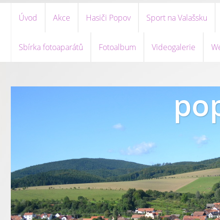
Úvod
Akce
Hasiči Popov
Sport na Valašsku
Sbírka fotoaparátů
Fotoalbum
Videogalerie
We
pop