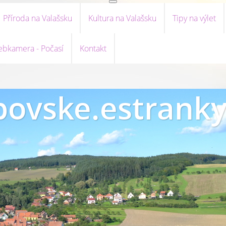
Příroda na Valašsku
Kultura na Valašsku
Tipy na výlet
bkamera - Počasí
Kontakt
ovske.estranky