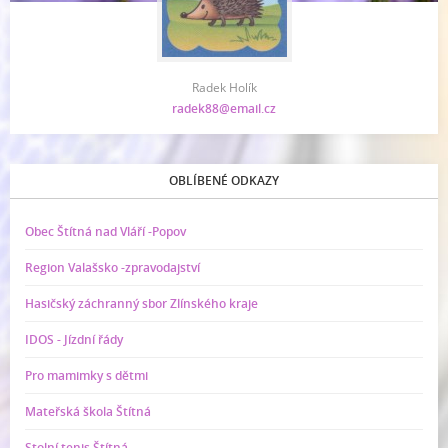
Radek Holík
radek88@email.cz
OBLÍBENÉ ODKAZY
Obec Štítná nad Vláří -Popov
Region Valašsko -zpravodajství
Hasičský záchranný sbor Zlínského kraje
IDOS - Jízdní řády
Pro mamimky s dětmi
Mateřská škola Štítná
Stolní tenis Štítná