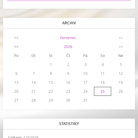
ARCHIV
<<
červenec
>>
<<
2026
>>
Po
Út
St
Čt
Pá
So
Ne
1
2
3
4
5
6
7
8
9
10
11
12
13
14
15
16
17
18
19
20
21
22
23
24
25
26
27
28
29
30
31
STATISTIKY
Celkem:
1754848