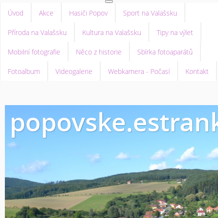
Úvod
Akce
Hasiči Popov
Sport na Valašsku
Příroda na Valašsku
Kultura na Valašsku
Tipy na výlet
Mobilní fotografie
Něco z historie
Sbírka fotoaparátů
Fotoalbum
Videogalerie
Webkamera - Počasí
Kontakt
popovske.estrank