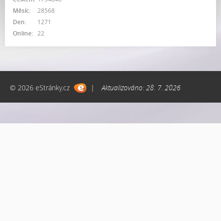
Měsíc:
28568
Den:
1271
Online:
22
© 2026 eStránky.cz
|
Aktualizováno: 28. 7. 2026