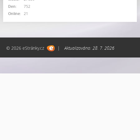
Den:
752
Online:
21
© 2026 eStránky.cz
|
Aktualizováno: 28. 7. 2026