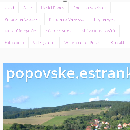
Úvod
Akce
Hasiči Popov
Sport na Valašsku
Příroda na Valašsku
Kultura na Valašsku
Tipy na výlet
Mobilní fotografie
Něco z historie
Sbírka fotoaparátů
Fotoalbum
Videogalerie
Webkamera - Počasí
Kontakt
popovske.estrank