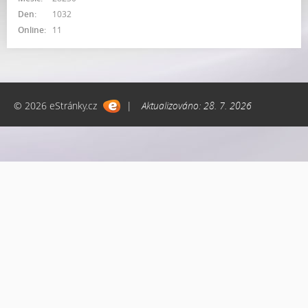
Den:
1032
Online:
11
© 2026 eStránky.cz
|
Aktualizováno: 28. 7. 2026