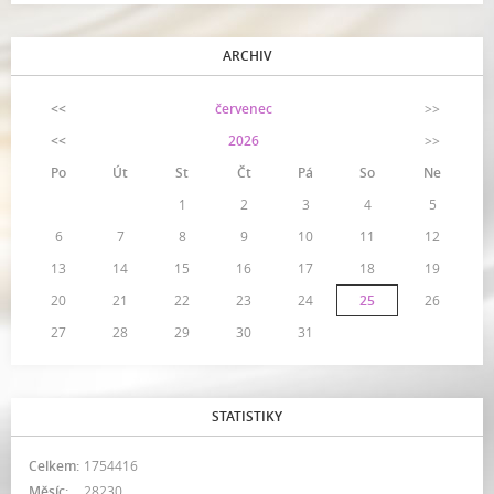
ARCHIV
<<
červenec
>>
<<
2026
>>
Po
Út
St
Čt
Pá
So
Ne
1
2
3
4
5
6
7
8
9
10
11
12
13
14
15
16
17
18
19
20
21
22
23
24
25
26
27
28
29
30
31
STATISTIKY
Celkem:
1754416
Měsíc:
28230