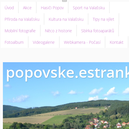
Úvod
Akce
Hasiči Popov
Sport na Valašsku
Příroda na Valašsku
Kultura na Valašsku
Tipy na výlet
Mobilní fotografie
Něco z historie
Sbírka fotoaparátů
Fotoalbum
Videogalerie
Webkamera - Počasí
Kontakt
popovske.estrank