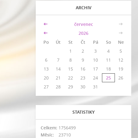
ARCHIV
<<
červenec
>>
<<
2026
>>
Po
Út
St
Čt
Pá
So
Ne
1
2
3
4
5
6
7
8
9
10
11
12
13
14
15
16
17
18
19
20
21
22
23
24
25
26
27
28
29
30
31
STATISTIKY
Celkem:
1756499
Měsíc:
23710