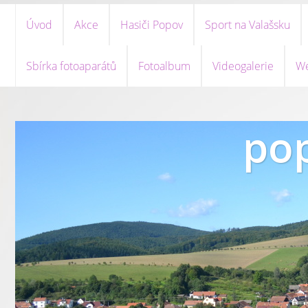
Úvod
Akce
Hasiči Popov
Sport na Valašsku
Sbírka fotoaparátů
Fotoalbum
Videogalerie
We
pop