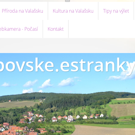
Příroda na Valašsku
Kultura na Valašsku
Tipy na výlet
bkamera - Počasí
Kontakt
ovske.estranky