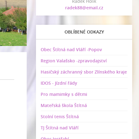
Radek Holík
radek88@email.cz
OBLÍBENÉ ODKAZY
Obec Štítná nad Vláří -Popov
Region Valašsko -zpravodajství
Hasičský záchranný sbor Zlínského kraje
IDOS - Jízdní řády
Pro mamimky s dětmi
Mateřská škola Štítná
Stolní tenis Štítná
TJ Štítná nad Vláří
Obec Jestřabí