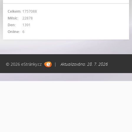
Celkem:
1757088
Měsíc:
22878
Den:
1391
Online:
6
© 2026 eStránky.cz
|
Aktualizováno: 28. 7. 2026