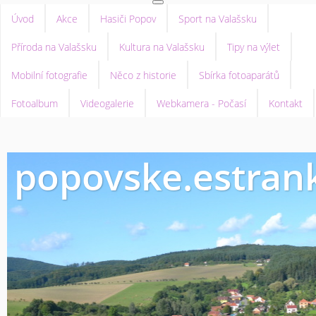
Úvod
Akce
Hasiči Popov
Sport na Valašsku
Příroda na Valašsku
Kultura na Valašsku
Tipy na výlet
Mobilní fotografie
Něco z historie
Sbírka fotoaparátů
Fotoalbum
Videogalerie
Webkamera - Počasí
Kontakt
popovske.estrank