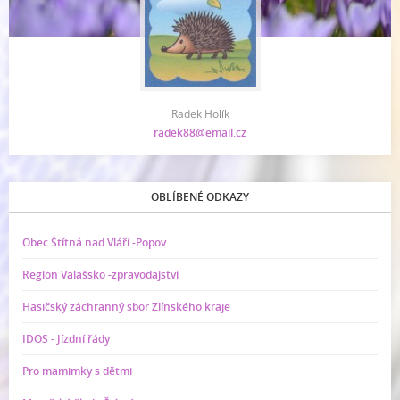
Radek Holík
radek88@email.cz
OBLÍBENÉ ODKAZY
Obec Štítná nad Vláří -Popov
Region Valašsko -zpravodajství
Hasičský záchranný sbor Zlínského kraje
IDOS - Jízdní řády
Pro mamimky s dětmi