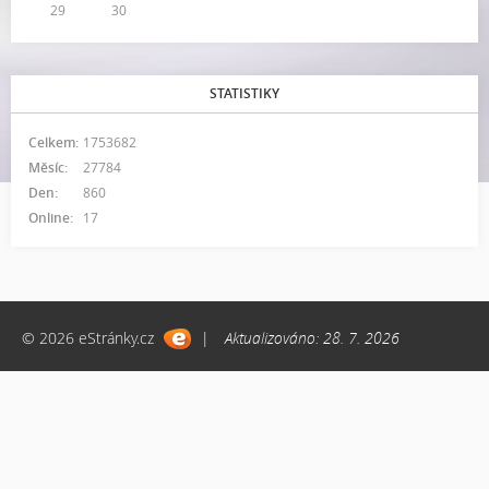
29
30
STATISTIKY
Celkem:
1753682
Měsíc:
27784
Den:
860
Online:
17
© 2026 eStránky.cz
|
Aktualizováno: 28. 7. 2026