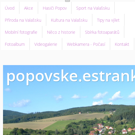
Úvod
Akce
Hasiči Popov
Sport na Valašsku
Příroda na Valašsku
Kultura na Valašsku
Tipy na výlet
Mobilní fotografie
Něco z historie
Sbírka fotoaparátů
Fotoalbum
Videogalerie
Webkamera - Počasí
Kontakt
popovske.estrank