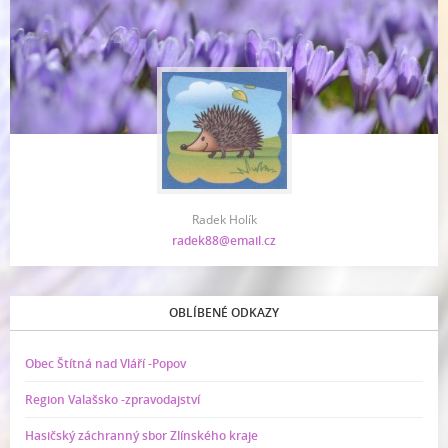
Radek Holík
radek88@email.cz
OBLÍBENÉ ODKAZY
Obec Štítná nad Vláří -Popov
Region Valašsko -zpravodajství
Hasičský záchranný sbor Zlínského kraje