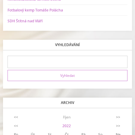
Fotbalový kemp Tomáše Polácha
SDH Štítná nad Vláří
VYHLEDÁVÁNÍ
ARCHIV
<<
říjen
>>
<<
2022
>>
Po
Út
St
Čt
Pá
So
Ne