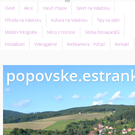
Úvod
Akce
Hasiči Popov
Sport na Valašsku
Příroda na Valašsku
Kultura na Valašsku
Tipy na výlet
Mobilní fotografie
Něco z historie
Sbírka fotoaparátů
Fotoalbum
Videogalerie
Webkamera - Počasí
Kontakt
popovske.estrank