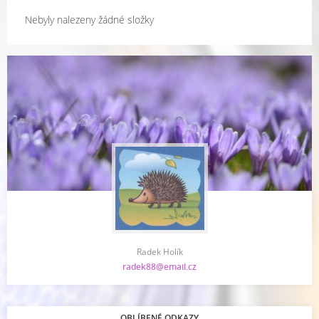
Nebyly nalezeny žádné složky
Radek Holík
radek88@email.cz
OBLÍBENÉ ODKAZY