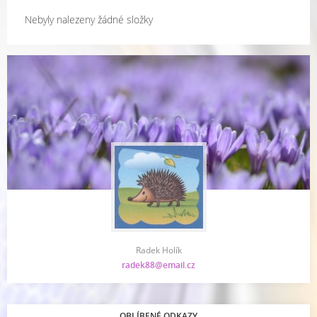
Nebyly nalezeny žádné složky
Radek Holík
radek88@email.cz
OBLÍBENÉ ODKAZY