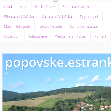
Úvod
Akce
Hasiči Popov
Sport na Valašsku
Příroda na Valašsku
Kultura na Valašsku
Tipy na výlet
Mobilní fotografie
Něco z historie
Sbírka fotoaparátů
Fotoalbum
Videogalerie
Webkamera - Počasí
Kontakt
popovske.estrank