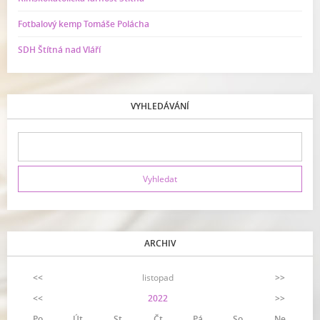
Fotbalový kemp Tomáše Polácha
SDH Štítná nad Vláří
VYHLEDÁVÁNÍ
ARCHIV
<<
listopad
>>
<<
2022
>>
Po
Út
St
Čt
Pá
So
Ne