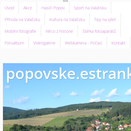
Úvod
Akce
Hasiči Popov
Sport na Valašsku
Příroda na Valašsku
Kultura na Valašsku
Tipy na výlet
Mobilní fotografie
Něco z historie
Sbírka fotoaparátů
Fotoalbum
Videogalerie
Webkamera - Počasí
Kontakt
popovske.estrank