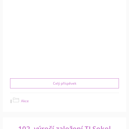
Celý příspěvek
|
Akce
102. výročí založení TJ Sokol