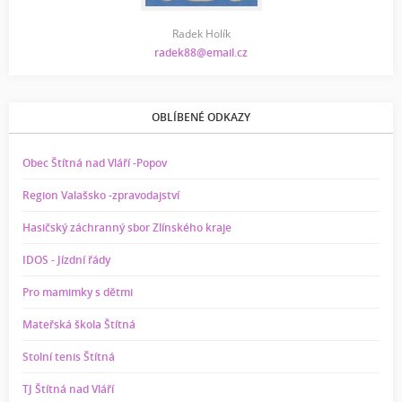
Radek Holík
radek88@email.cz
OBLÍBENÉ ODKAZY
Obec Štítná nad Vláří -Popov
Region Valašsko -zpravodajství
Hasičský záchranný sbor Zlínského kraje
IDOS - Jízdní řády
Pro mamimky s dětmi
Mateřská škola Štítná
Stolní tenis Štítná
TJ Štítná nad Vláří