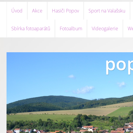
Úvod
Akce
Hasiči Popov
Sport na Valašsku
Sbírka fotoaparátů
Fotoalbum
Videogalerie
We
pop