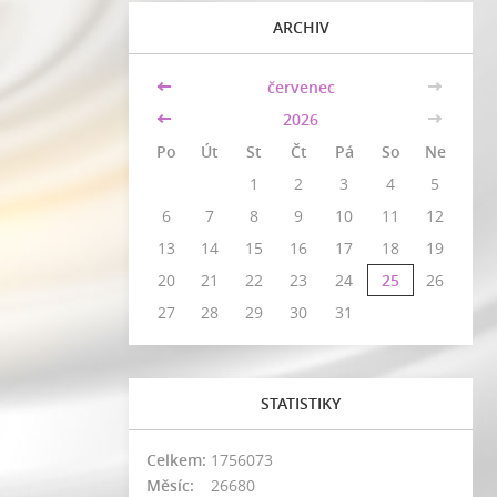
ARCHIV
<<
červenec
>>
<<
2026
>>
Po
Út
St
Čt
Pá
So
Ne
1
2
3
4
5
6
7
8
9
10
11
12
13
14
15
16
17
18
19
20
21
22
23
24
25
26
27
28
29
30
31
STATISTIKY
Celkem:
1756073
Měsíc:
26680