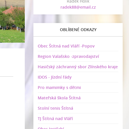
Radek Holík
radek88@email.cz
OBLÍBENÉ ODKAZY
Obec Štítná nad Vláří -Popov
Region Valašsko -zpravodajství
Hasičský záchranný sbor Zlínského kraje
IDOS - Jízdní řády
Pro mamimky s dětmi
Mateřská škola Štítná
Stolní tenis Štítná
TJ Štítná nad Vláří
Obec Jestřabí