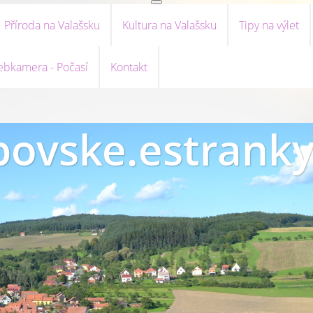
Příroda na Valašsku
Kultura na Valašsku
Tipy na výlet
bkamera - Počasí
Kontakt
ovske.estranky