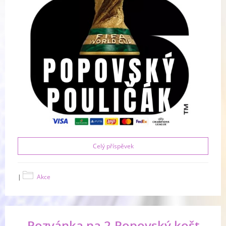
Celý příspěvek
|
Akce
Pozvánka na 2.Popovský košt