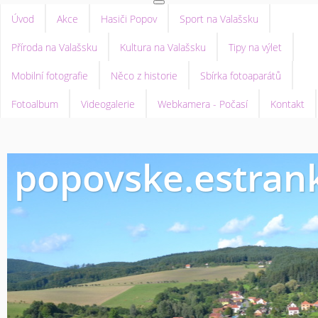
Úvod
Akce
Hasiči Popov
Sport na Valašsku
Příroda na Valašsku
Kultura na Valašsku
Tipy na výlet
Mobilní fotografie
Něco z historie
Sbírka fotoaparátů
Fotoalbum
Videogalerie
Webkamera - Počasí
Kontakt
popovske.estrank