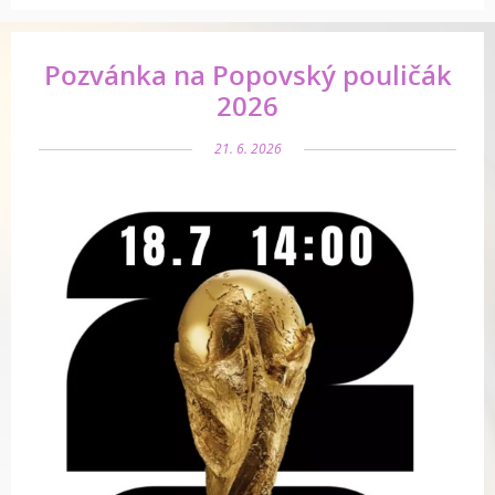
Pozvánka na Popovský pouličák
2026
21. 6. 2026