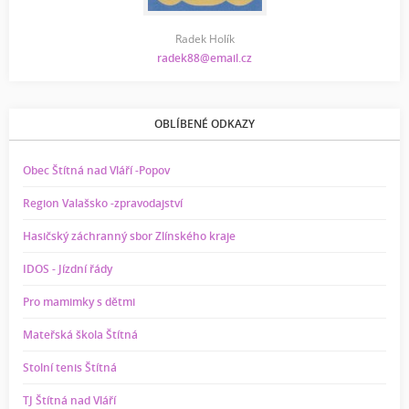
Radek Holík
radek88@email.cz
OBLÍBENÉ ODKAZY
Obec Štítná nad Vláří -Popov
Region Valašsko -zpravodajství
Hasičský záchranný sbor Zlínského kraje
IDOS - Jízdní řády
Pro mamimky s dětmi
Mateřská škola Štítná
Stolní tenis Štítná
TJ Štítná nad Vláří