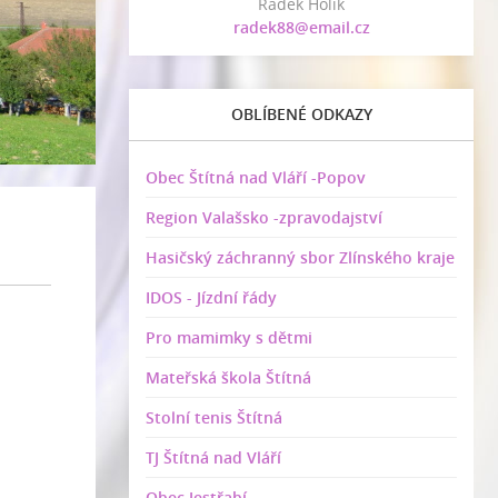
Radek Holík
radek88@email.cz
OBLÍBENÉ ODKAZY
Obec Štítná nad Vláří -Popov
Region Valašsko -zpravodajství
Hasičský záchranný sbor Zlínského kraje
IDOS - Jízdní řády
Pro mamimky s dětmi
Mateřská škola Štítná
Stolní tenis Štítná
TJ Štítná nad Vláří
Obec Jestřabí