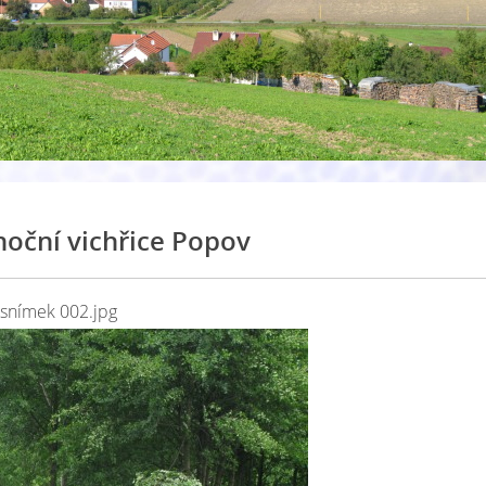
oční vichřice Popov
snímek 002.jpg