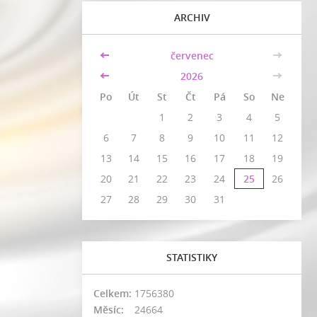
ARCHIV
<<
červenec
>>
<<
2026
>>
Po
Út
St
Čt
Pá
So
Ne
1
2
3
4
5
6
7
8
9
10
11
12
13
14
15
16
17
18
19
20
21
22
23
24
25
26
27
28
29
30
31
STATISTIKY
Celkem:
1756380
Měsíc:
24664