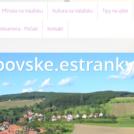
Příroda na Valašsku
Kultura na Valašsku
Tipy na výlet
bkamera - Počasí
Kontakt
ovske.estranky