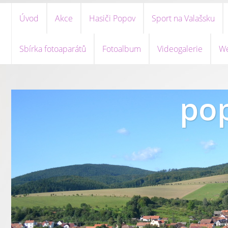
Úvod
Akce
Hasiči Popov
Sport na Valašsku
Sbírka fotoaparátů
Fotoalbum
Videogalerie
We
pop