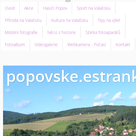
Úvod
Akce
Hasiči Popov
Sport na Valašsku
Příroda na Valašsku
Kultura na Valašsku
Tipy na výlet
Mobilní fotografie
Něco z historie
Sbírka fotoaparátů
Fotoalbum
Videogalerie
Webkamera - Počasí
Kontakt
popovske.estrank