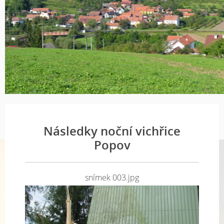
Následky noční vichřice
Popov
snímek 003.jpg