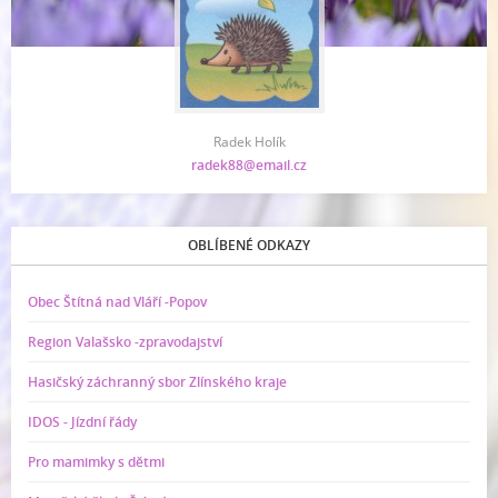
Radek Holík
radek88@email.cz
OBLÍBENÉ ODKAZY
Obec Štítná nad Vláří -Popov
Region Valašsko -zpravodajství
Hasičský záchranný sbor Zlínského kraje
IDOS - Jízdní řády
Pro mamimky s dětmi