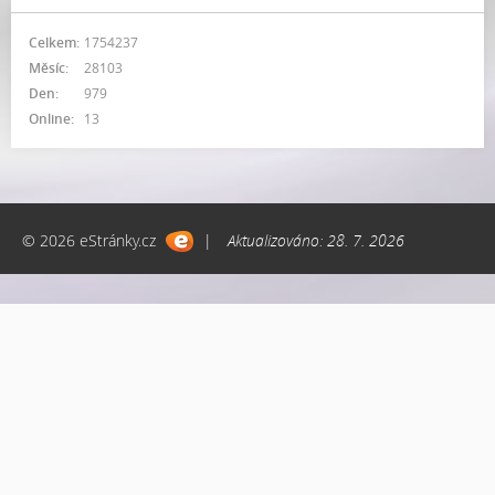
Celkem:
1754237
Měsíc:
28103
Den:
979
Online:
13
© 2026 eStránky.cz
|
Aktualizováno: 28. 7. 2026