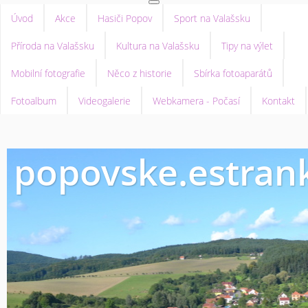
Úvod
Akce
Hasiči Popov
Sport na Valašsku
Příroda na Valašsku
Kultura na Valašsku
Tipy na výlet
Mobilní fotografie
Něco z historie
Sbírka fotoaparátů
Fotoalbum
Videogalerie
Webkamera - Počasí
Kontakt
popovske.estrank