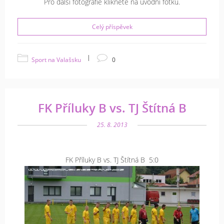
Pro další fotografie klikněte na úvodní fotku.
Celý příspěvek
|
Sport na Valašsku
0
FK Příluky B vs. TJ Štítná B
25. 8. 2013
FK Příluky B vs. TJ Štítná B 5:0