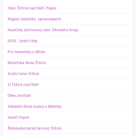
Obec Štítná nad Vláří -Popov
Region Valašsko -zpravodajství
Hasičský záchranný sbor Zlínského kraje
IDOS - Jízdní řády
Pro mamimky s dětmi
Mateřská škola Štítná
Stolní tenis Štítná
TJ Štítná nad Vláří
Obec Jestřabí
Základní škola Gabry a Málinky
Hasiči Popov
Římskokatolická farnost Štítná