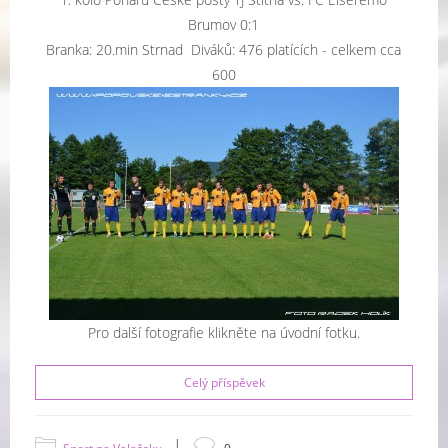
Brumov 0:1
Branka: 20.min Strnad Diváků: 476 platících - celkem cca
600
Pro další fotografie klikněte na úvodní fotku.
Celý příspěvek
|