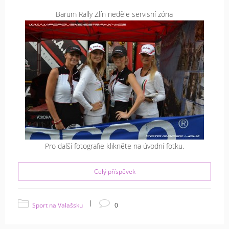
Barum Rally Zlín neděle servisní zóna
Pro další fotografie klikněte na úvodní fotku.
Celý příspěvek
|
Sport na Valašsku
0