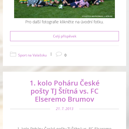
Pro další fotografie klikněte na úvodní fotku.
Celý příspěvek
|
Sport na Valašsku
0
1. kolo Poháru České
pošty TJ Štítná vs. FC
Elseremo Brumov
21. 7. 2013
1. kolo Poháru České pošty TJ Štítná vs. FC Elseremo