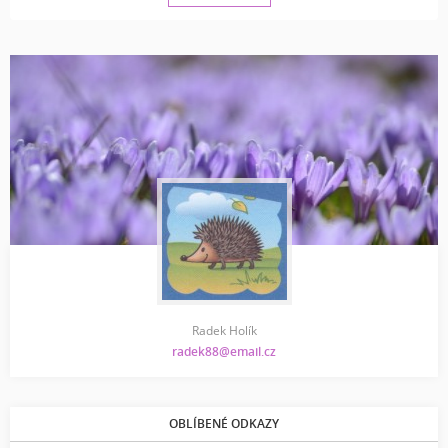
Radek Holík
radek88@email.cz
OBLÍBENÉ ODKAZY