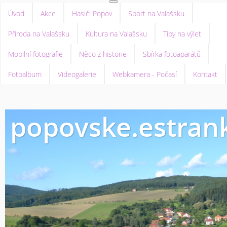
Úvod
Akce
Hasiči Popov
Sport na Valašsku
Příroda na Valašsku
Kultura na Valašsku
Tipy na výlet
Mobilní fotografie
Něco z historie
Sbírka fotoaparátů
Fotoalbum
Videogalerie
Webkamera - Počasí
Kontakt
popovske.estrank