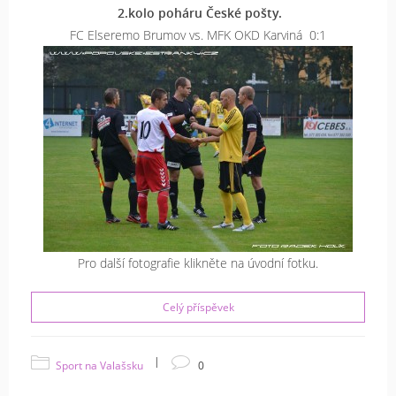
2.kolo poháru České pošty.
FC Elseremo Brumov vs. MFK OKD Karviná 0:1
Pro další fotografie klikněte na úvodní fotku.
Celý příspěvek
|
Sport na Valašsku
0