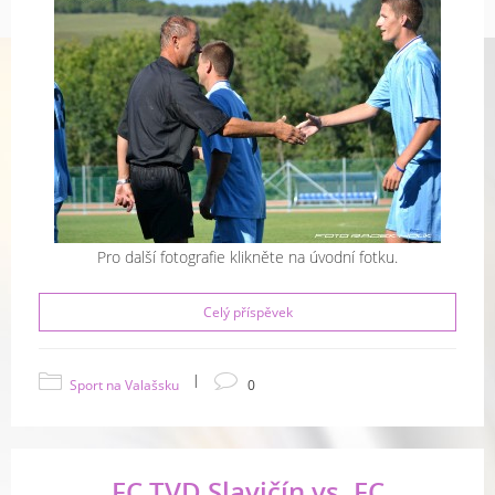
Pro další fotografie klikněte na úvodní fotku.
Celý příspěvek
|
Sport na Valašsku
0
FC TVD Slavičín vs. FC