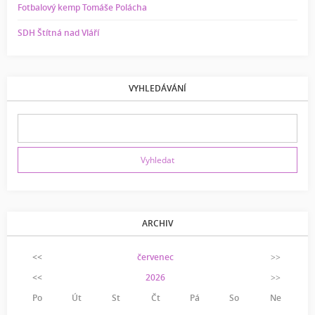
Fotbalový kemp Tomáše Polácha
SDH Štítná nad Vláří
VYHLEDÁVÁNÍ
ARCHIV
<<
červenec
>>
<<
2026
>>
Po
Út
St
Čt
Pá
So
Ne