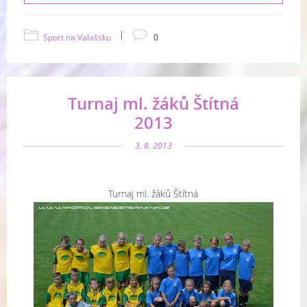
|
Sport na Valašsku
0
Turnaj ml. žáků Štítná
2013
3. 8. 2013
Turnaj ml. žáků Štítná