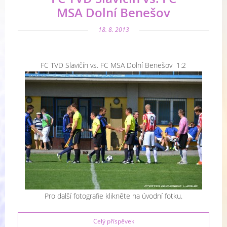
MSA Dolní Benešov
18. 8. 2013
FC TVD Slavičín vs. FC MSA Dolní Benešov 1:2
Pro další fotografie klikněte na úvodní fotku.
Celý příspěvek