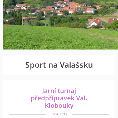
Sport na Valašsku
Jarní turnaj
předpřípravek Val.
Klobouky
14. 4. 2013