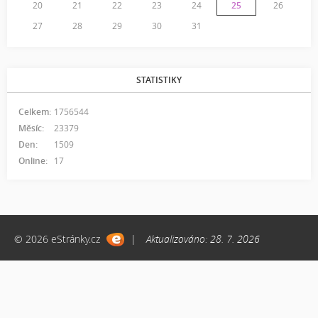
20
21
22
23
24
25
26
27
28
29
30
31
STATISTIKY
Celkem:
1756544
Měsíc:
23379
Den:
1509
Online:
17
© 2026 eStránky.cz
|
Aktualizováno: 28. 7. 2026