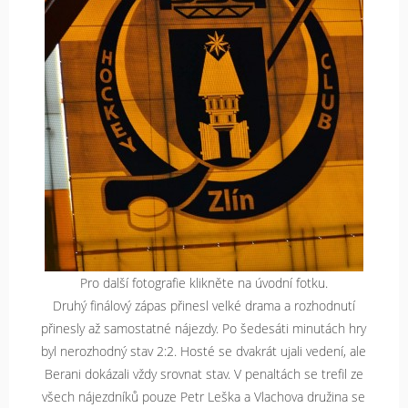
Pro další fotografie klikněte na úvodní fotku.
Druhý finálový zápas přinesl velké drama a rozhodnutí
přinesly až samostatné nájezdy. Po šedesáti minutách hry
byl nerozhodný stav 2:2. Hosté se dvakrát ujali vedení, ale
Berani dokázali vždy srovnat stav. V penaltách se trefil ze
všech nájezdníků pouze Petr Leška a Vlachova družina se