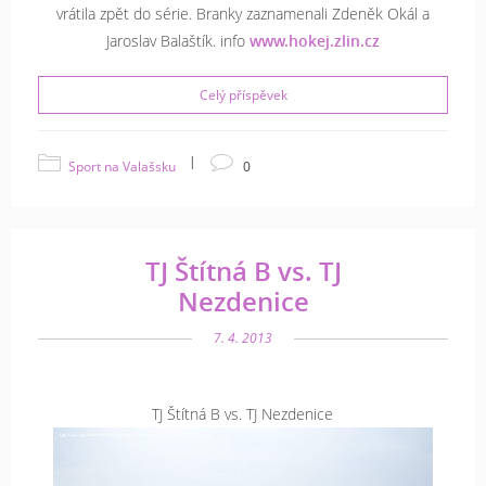
vrátila zpět do série. Branky zaznamenali Zdeněk Okál a
Jaroslav Balaštík. info
www.hokej.zlin.cz
Celý příspěvek
|
Sport na Valašsku
0
TJ Štítná B vs. TJ
Nezdenice
7. 4. 2013
TJ Štítná B vs. TJ Nezdenice