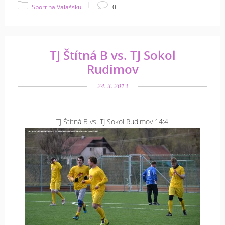
|
Sport na Valašsku
0
TJ Štítná B vs. TJ Sokol
Rudimov
24. 3. 2013
TJ Štítná B vs. TJ Sokol Rudimov 14:4