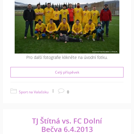
Pro další fotografie klikněte na úvodní fotku.
Celý příspěvek
|
Sport na Valašsku
0
TJ Štítná vs. FC Dolní
Bečva 6.4.2013