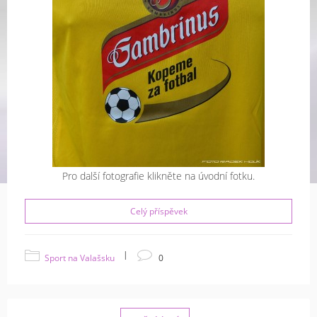
Pro další fotografie klikněte na úvodní fotku.
Celý příspěvek
|
Sport na Valašsku
0