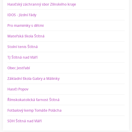
Hasičský záchranný sbor Zlínského kraje
IDOS - Jízdní řády
Pro mamimky s dětmi
Mateřská škola Štítná
Stolní tenis Štítná
TJ Štítná nad Vláří
Obec Jestřabí
Základní škola Gabry a Málinky
Hasiči Popov
Římskokatolická farnost Štítná
Fotbalový kemp Tomáše Polácha
SDH Štítná nad Vláří