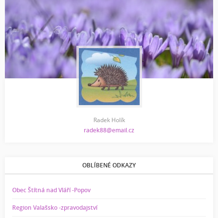
Radek Holík
radek88@email.cz
OBLÍBENÉ ODKAZY
Obec Štítná nad Vláří -Popov
Region Valašsko -zpravodajství