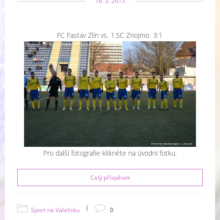
16. 3. 2013
FC Fastav Zlín vs. 1.SC Znojmo 3:1
Pro další fotografie klikněte na úvodní fotku.
Celý příspěvek
|
Sport na Valašsku
0