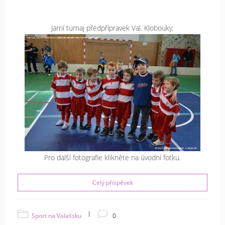
Jarní turnaj předpřípravek Val. Klobouky.
Pro další fotografie klikněte na úvodní fotku.
Celý příspěvek
|
Sport na Valašsku
0