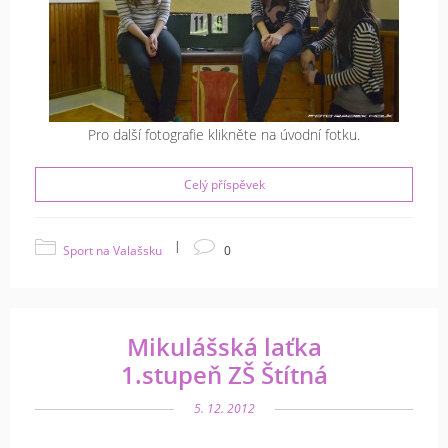
Pro další fotografie klikněte na úvodní fotku.
Celý příspěvek
|
Sport na Valašsku
0
Mikulášská laťka
1.stupeň ZŠ Štítná
5. 12. 2012