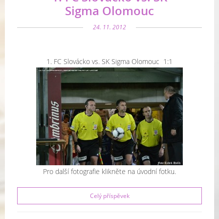
Sigma Olomouc
24. 11. 2012
1. FC Slovácko vs. SK Sigma Olomouc 1:1
Pro další fotografie klikněte na úvodní fotku.
Celý příspěvek