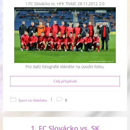
1.FC Slovácko vs. HFK Třebíč 28.11.2012 2:0
Pro další fotografie klikněte na úvodní fotku.
Celý příspěvek
|
Sport na Valašsku
0
1. FC Slovácko vs. SK