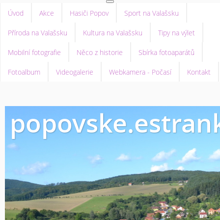
Úvod
Akce
Hasiči Popov
Sport na Valašsku
Příroda na Valašsku
Kultura na Valašsku
Tipy na výlet
Mobilní fotografie
Něco z historie
Sbírka fotoaparátů
Fotoalbum
Videogalerie
Webkamera - Počasí
Kontakt
popovske.estrank