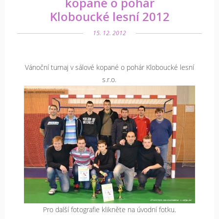
kopané o pohár
Kloboucké lesní 2012
15. 12. 2012
Vánoční turnaj v sálové kopané o pohár Kloboucké lesní
s.r.o.
Pro další fotografie klikněte na úvodní fotku.