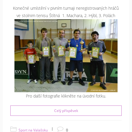
Konečné umístění v pivním turnaji neregistrovaných hráčů
ve stolnim tenisu Štítná
1.
Machara, 2. Hýbl, 3. Polách
Pro další fotografie klikněte na úvodní fotku.
Celý příspěvek
|
Sport na Valašsku
0