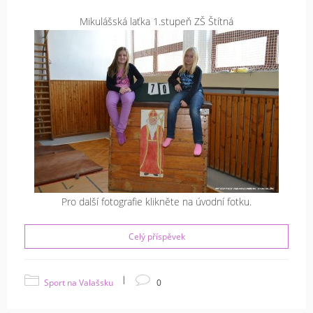
Mikulášská laťka 1.stupeň ZŠ Štítná
Pro další fotografie klikněte na úvodní fotku.
Celý příspěvek
|
Sport na Valašsku
0