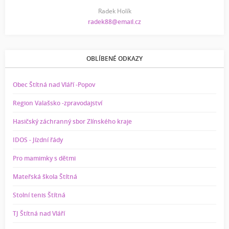
Radek Holík
radek88@email.cz
OBLÍBENÉ ODKAZY
Obec Štítná nad Vláří -Popov
Region Valašsko -zpravodajství
Hasičský záchranný sbor Zlínského kraje
IDOS - Jízdní řády
Pro mamimky s dětmi
Mateřská škola Štítná
Stolní tenis Štítná
TJ Štítná nad Vláří