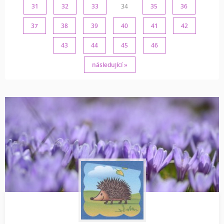
31
32
33
34
35
36
37
38
39
40
41
42
43
44
45
46
následující »