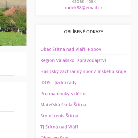
Radek Holík
radek88@email.cz
OBLÍBENÉ ODKAZY
Obec Štítná nad Vláří -Popov
Region Valašsko -zpravodajství
Hasičský záchranný sbor Zlínského kraje
IDOS - Jízdní řády
Pro mamimky s dětmi
Mateřská škola Štítná
Stolní tenis Štítná
TJ Štítná nad Vláří
Obec Jestřabí