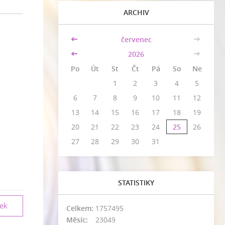
ARCHIV
<<
červenec
>>
<<
2026
>>
Po
Út
St
Čt
Pá
So
Ne
1
2
3
4
5
6
7
8
9
10
11
12
13
14
15
16
17
18
19
20
21
22
23
24
25
26
27
28
29
30
31
STATISTIKY
vek
Celkem:
1757495
Měsíc:
23049