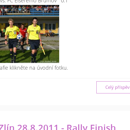
n vs. FC Elseremo Brumov 0:1
afie klikněte na úvodní fotku.
Celý příspě
lín 28.8.2011 - Rally Finish