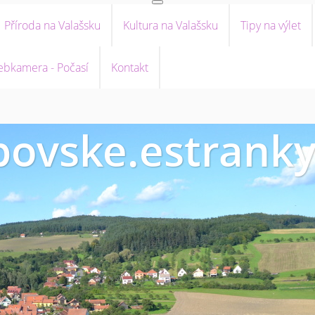
Příroda na Valašsku
Kultura na Valašsku
Tipy na výlet
bkamera - Počasí
Kontakt
ovske.estranky