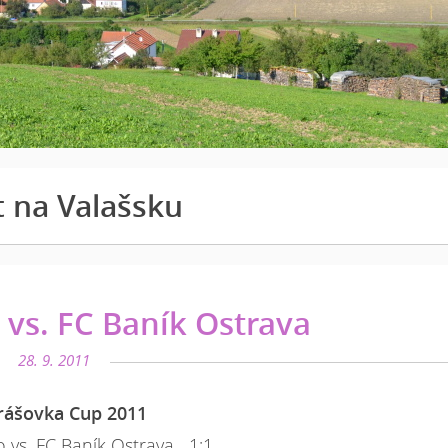
t na Valašsku
 vs. FC Baník Ostrava
28. 9. 2011
ášovka Cup 2011
o vs. FC Baník Ostrava 1:1