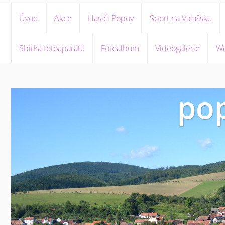
Úvod
Akce
Hasiči Popov
Sport na Valašsku
Sbírka fotoaparátů
Fotoalbum
Videogalerie
We
pop