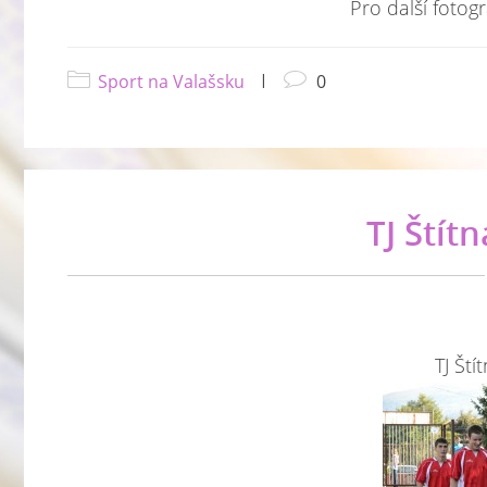
Pro další fotogr
Sport na Valašsku
|
0
TJ Štítn
TJ Ští