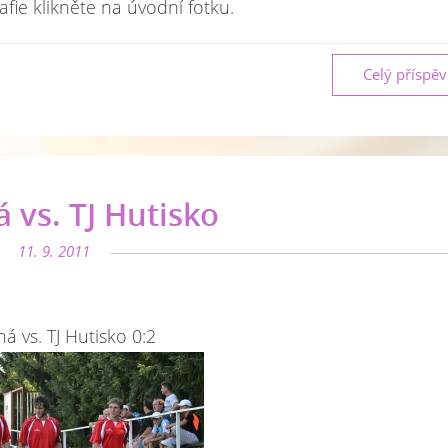
afie klikněte na úvodní fotku.
Celý příspě
á vs. TJ Hutisko
11. 9. 2011
tná vs. TJ Hutisko 0:2