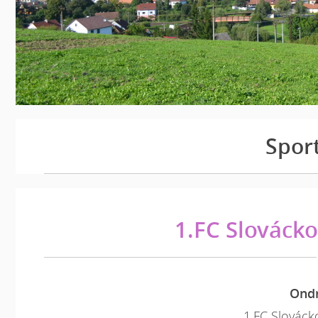
Spor
1.FC Slovácko
Ondr
1.FC Slováck