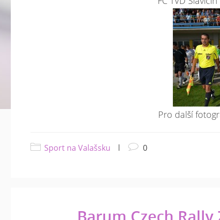
FC TVD Slavičí
Pro další fotogr
Sport na Valašsku
|
0
Barum Czech Rally Z